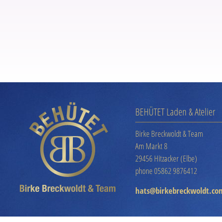
BEHÜTET Laden & Atelier
Birke Breckwoldt & Team
Am Markt 8
29456 Hitzacker (Elbe)
phone 05862 9876412
hats@birkebreckwoldt.co