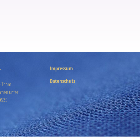
Impressum
r
Datenschutz
& Team
ichen unter
0535