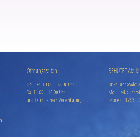
Öffnungszeiten
BEHÜTET Atelie
Do. + Fr. 10.00 – 18.00 Uhr
Birke Breckwoldt 
Sa. 11.00 – 16.00 Uhr
Mo. – Mi. zu erre
und Termine nach Vereinbarung
phone 05853 359
m