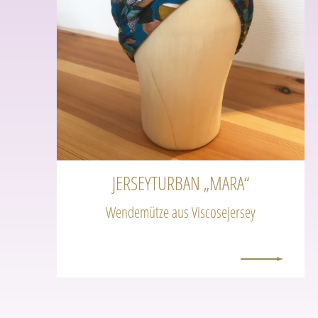
JERSEYTURBAN „MARA“
Wendemütze aus Viscosejersey